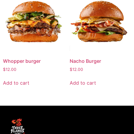
Whopper burger
Nacho Burger
$
12.00
$
12.00
Add to cart
Add to cart