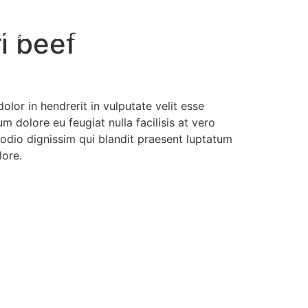
i beef
nchise
Blogs
Contact
olor in hendrerit in vulputate velit esse
um dolore eu feugiat nulla facilisis at vero
odio dignissim qui blandit praesent luptatum
lore.