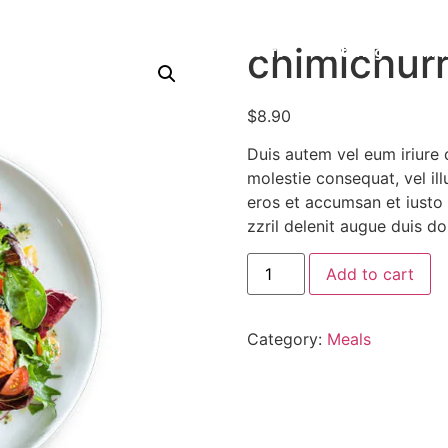
chimichurr
Home
Menu
Careers
Catering
Fra
$
8.90
Duis autem vel eum iriure d
molestie consequat, vel ill
eros et accumsan et iusto 
zzril delenit augue duis do
Add to cart
Category:
Meals