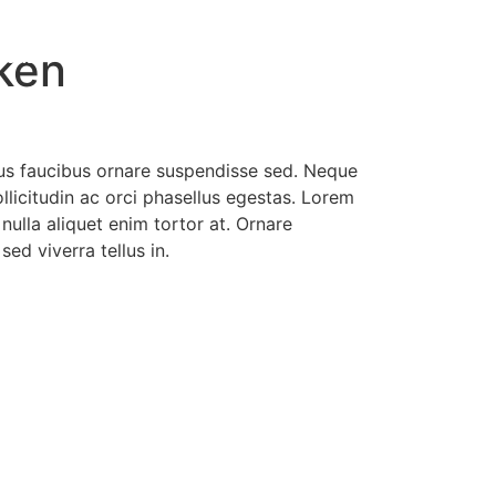
ken
nchise
Blogs
Contact
rus faucibus ornare suspendisse sed. Neque
llicitudin ac orci phasellus egestas. Lorem
e nulla aliquet enim tortor at. Ornare
sed viverra tellus in.