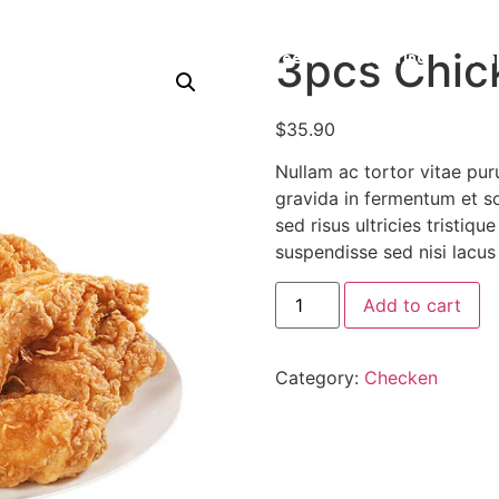
3pcs Chic
Home
Menu
Careers
Catering
Fra
$
35.90
Nullam ac tortor vitae pu
gravida in fermentum et so
sed risus ultricies tristiqu
suspendisse sed nisi lacus 
Add to cart
Category:
Checken